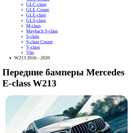
GLC-class
GLE Coupe
GLE-class
GLS-class
M-class
Maybach S-class
S-class
S-class Coupe
V-class
Vito
W213 2016 - 2020
Передние бамперы Mercedes
E-class W213