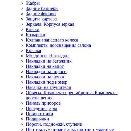
Жабры
Задние бамперы
Задние фонари
Защита картера
Зеркала. Корпуса зеркал
Клыки
Козырьки
Колпаки запасного колеса
Комплекты дооснащения салона
Крылья
Молдинги. Накладки
Накладки на багажник
Накладки на капот
Накладки на пороги
Накладки на ручки
Накладки под номер
Насадки на глушители
Обвесы. Комплекты рестайлинга. Комплекты
дооснащения
Панель приборов
Передние фары
Поворотники
Подкрылки
Пороги, подножки, ступени
Противотуманные фары, противотуманные