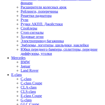
фонари
Расширители колесных арок
Рейлинги, поперечины
Решетки радиатора
Рули
Ручки АКПП. Джойстики
Спойлеры
Стоп-сигналы
Ходовые огни
Электропривод багажника
Эмблемы, логотипы, шильдики, наклейки
Юбки переднего бампера, сплиттеры, передние
диффузоры, уголки
Mercedes
BMW
Jaguar
Land Rover
E-class
C-class
C-class Coupe
CLA-class
CLS-class
E-class Coupe
G-class
GLC Coupe