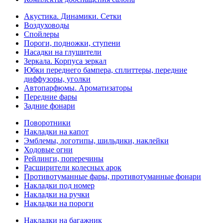
Акустика. Динамики. Сетки
Воздуховоды
Спойлеры
Пороги, подножки, ступени
Насадки на глушители
Зеркала. Корпуса зеркал
Юбки переднего бампера, сплиттеры, передние
диффузоры, уголки
Автопарфюмы. Ароматизаторы
Передние фары
Задние фонари
Поворотники
Накладки на капот
Эмблемы, логотипы, шильдики, наклейки
Ходовые огни
Рейлинги, поперечины
Расширители колесных арок
Противотуманные фары, противотуманные фонари
Накладки под номер
Накладки на ручки
Накладки на пороги
Накладки на багажник