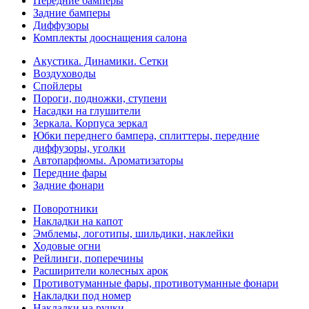
Передние бамперы
Задние бамперы
Диффузоры
Комплекты дооснащения салона
Акустика. Динамики. Сетки
Воздуховоды
Спойлеры
Пороги, подножки, ступени
Насадки на глушители
Зеркала. Корпуса зеркал
Юбки переднего бампера, сплиттеры, передние
диффузоры, уголки
Автопарфюмы. Ароматизаторы
Передние фары
Задние фонари
Поворотники
Накладки на капот
Эмблемы, логотипы, шильдики, наклейки
Ходовые огни
Рейлинги, поперечины
Расширители колесных арок
Противотуманные фары, противотуманные фонари
Накладки под номер
Накладки на ручки