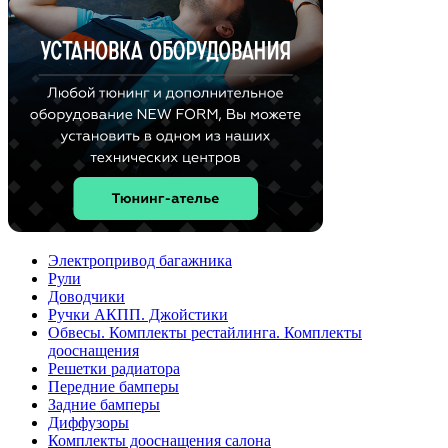
Электропривод багажника
Рули
Доводчики
Ручки АКПП. Джойстики
Обвесы. Комплекты рестайлинга. Комплекты
дооснащения
Решетки радиатора
Передние бамперы
Задние бамперы
Диффузоры
Комплекты дооснащения салона