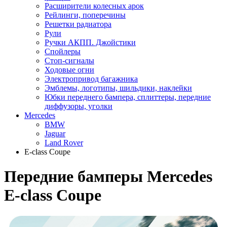
Расширители колесных арок
Рейлинги, поперечины
Решетки радиатора
Рули
Ручки АКПП. Джойстики
Спойлеры
Стоп-сигналы
Ходовые огни
Электропривод багажника
Эмблемы, логотипы, шильдики, наклейки
Юбки переднего бампера, сплиттеры, передние
диффузоры, уголки
Mercedes
BMW
Jaguar
Land Rover
E-class Coupe
Передние бамперы Mercedes
E-class Coupe