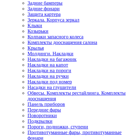
Задние бамперы
Задние фонари
Защита картера
Зеркала. Корпуса зеркал
Клыки
Козырьки
Колпаки запасного колеса
Комплекты дооснащения салона
Крылья
Молдинги. Накладки
Накладки на багажник
Накладки на капот
Накладки на пороги
Накладки на ручки
Накладки под номер
Насадки на глушители
Обвесы. Комплекты рестайлинга. Комплекты
дооснащения
Панель приборов
Передние фары
Поворотники
Подкрылки
Пороги, подножки, ступени
Противотуманные фары, противотуманные
фонари