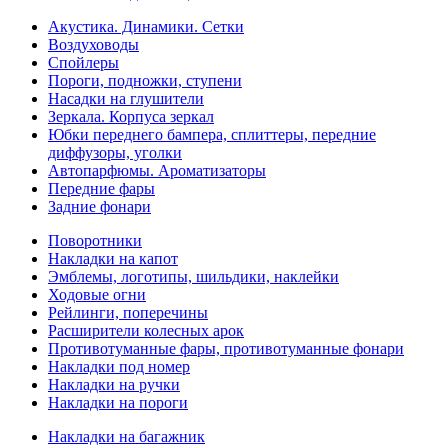
Акустика. Динамики. Сетки
Воздуховоды
Спойлеры
Пороги, подножки, ступени
Насадки на глушители
Зеркала. Корпуса зеркал
Юбки переднего бампера, сплиттеры, передние
диффузоры, уголки
Автопарфюмы. Ароматизаторы
Передние фары
Задние фонари
Поворотники
Накладки на капот
Эмблемы, логотипы, шильдики, наклейки
Ходовые огни
Рейлинги, поперечины
Расширители колесных арок
Противотуманные фары, противотуманные фонари
Накладки под номер
Накладки на ручки
Накладки на пороги
Накладки на багажник