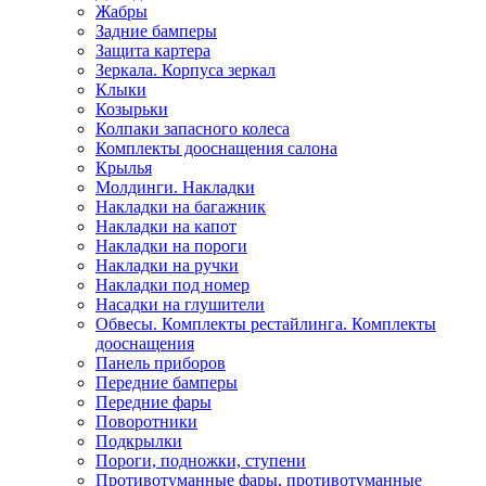
Жабры
Задние бамперы
Защита картера
Зеркала. Корпуса зеркал
Клыки
Козырьки
Колпаки запасного колеса
Комплекты дооснащения салона
Крылья
Молдинги. Накладки
Накладки на багажник
Накладки на капот
Накладки на пороги
Накладки на ручки
Накладки под номер
Насадки на глушители
Обвесы. Комплекты рестайлинга. Комплекты
дооснащения
Панель приборов
Передние бамперы
Передние фары
Поворотники
Подкрылки
Пороги, подножки, ступени
Противотуманные фары, противотуманные