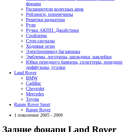
фонари
Расширители колесных арок
Рейлинги, поперечины
Решетки радиатора
Рули
Ручки АКПП. Джойстики
Спойлеры
Стоп-сигналы
Ходовые огни
Электропривод багажника
Эмблемы, логотипы, шильдики, наклейки
Юбки переднего бампера, сплиттеры, передние
диффузоры, уголки
Land Rover
BMW
Cadillac
Chevrolet
Mercedes
Toyota
Range Rover Sport
Range Rover
1 поколение 2005 - 2009
Задние фонари Land Rover