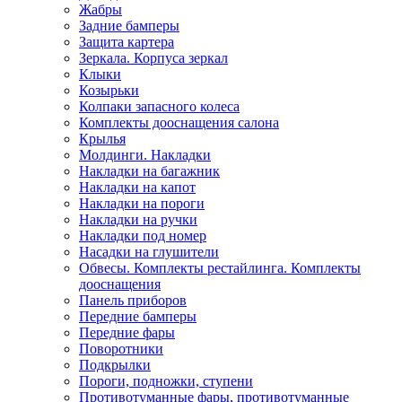
Жабры
Задние бамперы
Защита картера
Зеркала. Корпуса зеркал
Клыки
Козырьки
Колпаки запасного колеса
Комплекты дооснащения салона
Крылья
Молдинги. Накладки
Накладки на багажник
Накладки на капот
Накладки на пороги
Накладки на ручки
Накладки под номер
Насадки на глушители
Обвесы. Комплекты рестайлинга. Комплекты
дооснащения
Панель приборов
Передние бамперы
Передние фары
Поворотники
Подкрылки
Пороги, подножки, ступени
Противотуманные фары, противотуманные