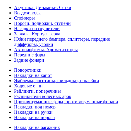
Акустика. Динамики. Сетки
Воздуховоды
Спойлеры
Пороги, подножки, ступени
Насадки на глушители
Зеркала. Корпуса зеркал
Юбки переднего бампера, сплиттеры, передние
диффузоры, уголки
Автопарфюмы. Ароматизаторы
Передние фары
Задние фонари
Поворотники
Накладки на капот
Эмблемы, логотипы, шильдики, наклейки
Ходовые огни
Рейлинги, поперечины
Расширители колесных арок
Противотуманные фары, противотуманные фонари
Накладки под номер
Накладки на ручки
Накладки на пороги
Накладки на багажник