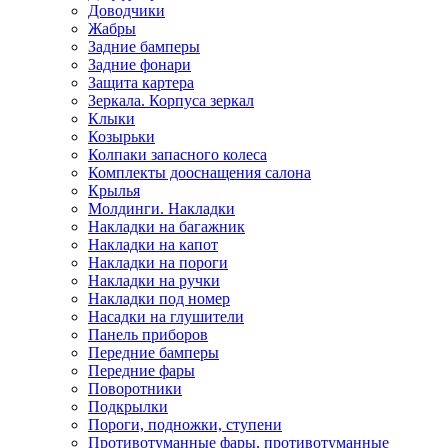
Доводчики
Жабры
Задние бамперы
Задние фонари
Защита картера
Зеркала. Корпуса зеркал
Клыки
Козырьки
Колпаки запасного колеса
Комплекты дооснащения салона
Крылья
Молдинги. Накладки
Накладки на багажник
Накладки на капот
Накладки на пороги
Накладки на ручки
Накладки под номер
Насадки на глушители
Панель приборов
Передние бамперы
Передние фары
Поворотники
Подкрылки
Пороги, подножки, ступени
Противотуманные фары, противотуманные