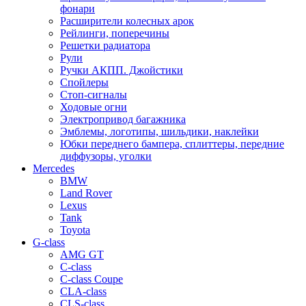
фонари
Расширители колесных арок
Рейлинги, поперечины
Решетки радиатора
Рули
Ручки АКПП. Джойстики
Спойлеры
Стоп-сигналы
Ходовые огни
Электропривод багажника
Эмблемы, логотипы, шильдики, наклейки
Юбки переднего бампера, сплиттеры, передние
диффузоры, уголки
Mercedes
BMW
Land Rover
Lexus
Tank
Toyota
G-class
AMG GT
C-class
C-class Coupe
CLA-class
CLS-class