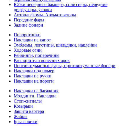
Юбки переднего бампера, сплиттеры, передние
диффузоры, уголки
Автопарфюмы. Ароматизаторы
Передние фары
Задние фонари
Поворотники
Накладки на капот
Эмблемы, логотипы, шильдики, наклейки
Ходовые огни
Рейлинги, поперечины
Расширители колесных арок
Противотуманные фары, противотуманные фонари
Накладки под номер
Накладки на ручки
Накладки на пороги
Накладки на багажник
Молдинги. Накладки
Стоп-сигналы
Козырьки
Защита картера
Жабры
Брызговики