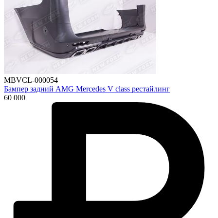
MBVCL-000054
Бампер задний AMG Mercedes V class рестайлинг
60 000