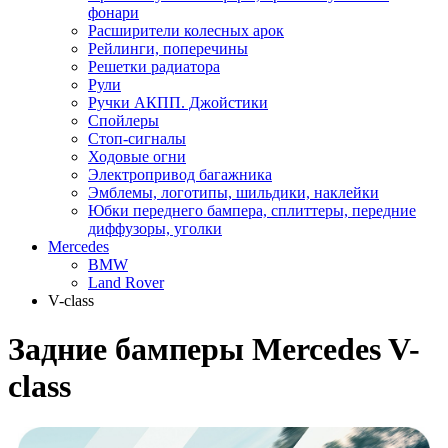
фонари
Расширители колесных арок
Рейлинги, поперечины
Решетки радиатора
Рули
Ручки АКПП. Джойстики
Спойлеры
Стоп-сигналы
Ходовые огни
Электропривод багажника
Эмблемы, логотипы, шильдики, наклейки
Юбки переднего бампера, сплиттеры, передние
диффузоры, уголки
Mercedes
BMW
Land Rover
V-class
Задние бамперы Mercedes V-
class