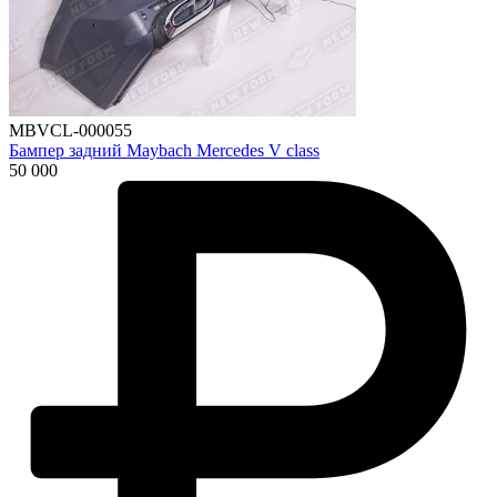
MBVCL-000055
Бампер задний Maybach Mercedes V class
50 000