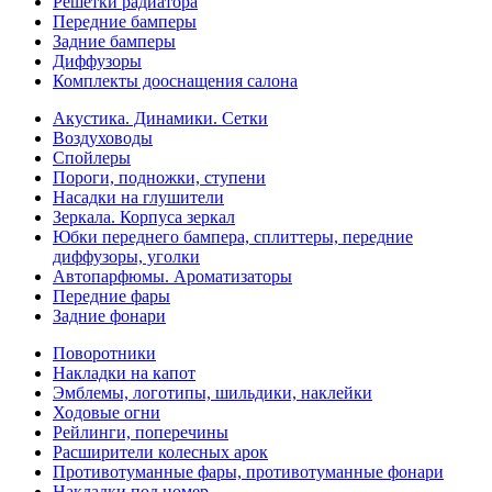
Решетки радиатора
Передние бамперы
Задние бамперы
Диффузоры
Комплекты дооснащения салона
Акустика. Динамики. Сетки
Воздуховоды
Спойлеры
Пороги, подножки, ступени
Насадки на глушители
Зеркала. Корпуса зеркал
Юбки переднего бампера, сплиттеры, передние
диффузоры, уголки
Автопарфюмы. Ароматизаторы
Передние фары
Задние фонари
Поворотники
Накладки на капот
Эмблемы, логотипы, шильдики, наклейки
Ходовые огни
Рейлинги, поперечины
Расширители колесных арок
Противотуманные фары, противотуманные фонари
Накладки под номер