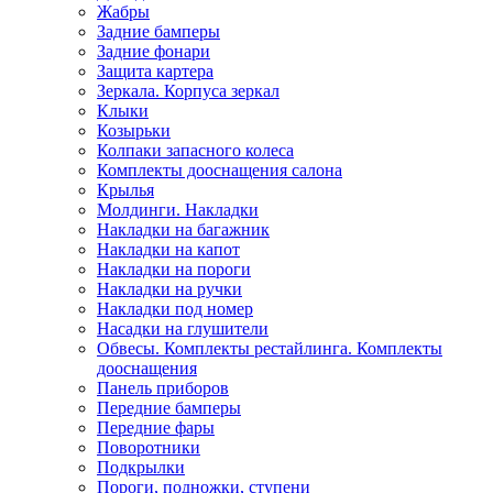
Жабры
Задние бамперы
Задние фонари
Защита картера
Зеркала. Корпуса зеркал
Клыки
Козырьки
Колпаки запасного колеса
Комплекты дооснащения салона
Крылья
Молдинги. Накладки
Накладки на багажник
Накладки на капот
Накладки на пороги
Накладки на ручки
Накладки под номер
Насадки на глушители
Обвесы. Комплекты рестайлинга. Комплекты
дооснащения
Панель приборов
Передние бамперы
Передние фары
Поворотники
Подкрылки
Пороги, подножки, ступени