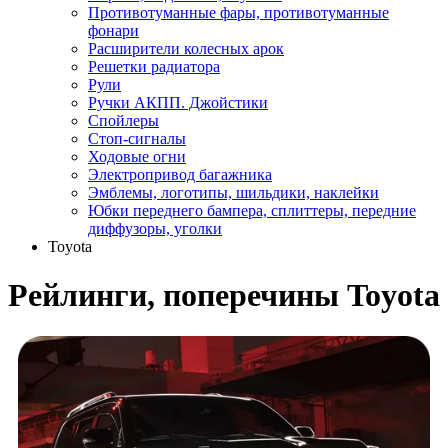
Противотуманные фары, противотуманные
фонари
Расширители колесных арок
Решетки радиатора
Рули
Ручки АКПП. Джойстики
Спойлеры
Стоп-сигналы
Ходовые огни
Электропривод багажника
Эмблемы, логотипы, шильдики, наклейки
Юбки переднего бампера, сплиттеры, передние
диффузоры, уголки
Toyota
Рейлинги, поперечины Toyota