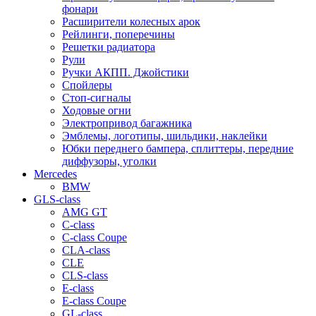
фонари
Расширители колесных арок
Рейлинги, поперечины
Решетки радиатора
Рули
Ручки АКПП. Джойстики
Спойлеры
Стоп-сигналы
Ходовые огни
Электропривод багажника
Эмблемы, логотипы, шильдики, наклейки
Юбки переднего бампера, сплиттеры, передние
диффузоры, уголки
Mercedes
BMW
GLS-class
AMG GT
C-class
C-class Coupe
CLA-class
CLE
CLS-class
E-class
E-class Coupe
GL-class