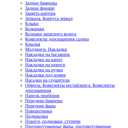
Задние бамперы
Задние фонари
Защита картера
Зеркала. Корпуса зеркал
Клыки
Козырьки
Колпаки запасного колеса
Комплекты дооснащения салона
Крылья
Молдинги. Накладки
Накладки на багажник
Накладки на капот
Накладки на пороги
Накладки на ручки
Накладки под номер
Насадки на глушители
Обвесы. Комплекты рестайлинга. Комплекты
дооснащения
Панель приборов
Передние бамперы
Передние фары
Поворотники
Подкрылки
Пороги, подножки, ступени
Противотуманные фары, противотуманные